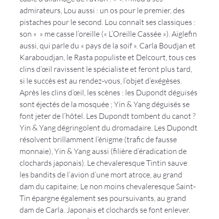
admirateurs, Lou aussi : un os pour le premier, des 
pistaches pour le second. Lou connaît ses classiques : 
son « 
 » me casse l’oreille (« L’Oreille Cassée »). Aiglefin 
aussi, qui parle du « pays de la soif ». Carla Boudjan et 
Karaboudjan, le Rasta populiste et Delcourt, tous ces 
clins d’œil ravissent le spécialiste et feront plus tard, 
si le succès est au rendez-vous, l’objet d’exégèses. 
Après les clins d’œil, les scènes : les Dupondt déguisés 
sont éjectés de la mosquée ; Yin & Yang déguisés se 
font jeter de l’hôtel. Les Dupondt tombent du canot ? 
Yin & Yang dégringolent du dromadaire. Les Dupondt 
résolvent brillamment l’énigme (trafic de fausse 
monnaie), Yin & Yang aussi (filière d’éradication de 
clochards japonais). Le chevaleresque Tintin sauve 
les bandits de l’avion d’une mort atroce, au grand 
dam du capitaine; Le non moins chevaleresque Saint-
Tin épargne également ses poursuivants, au grand 
dam de Carla. Japonais et clochards se font enlever. 