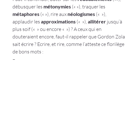
débusquer les 
métonymies
 («
 »), traquer les 
métaphores
 («
 »), rire aux 
néologismes
 (« 
 »), 
applaudir les 
approximations
 (« 
 »), 
allitérer
 jusqu’à 
plus soif (« 
 » ou encore « 
 ») ? A ceux qui en 
douteraient encore, faut-il rappeler que Gordon Zola 
sait écrire ? Ecrire, et rire, comme l’atteste ce florilège 
de bons mots :
– 