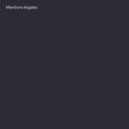
Politique de confidentialité
Mentions légales
Déclaration d'accessibilité
Réseaux Sociaux
Facebook
Instagram
© 2025 par les éditions du Léopard
Masqué. Créé par Upword.