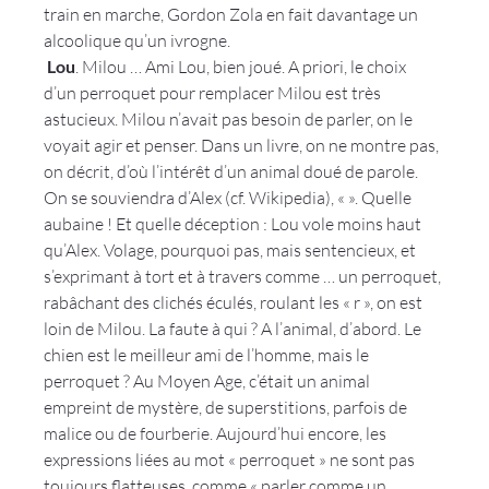
train en marche, Gordon Zola en fait davantage un 
alcoolique qu’un ivrogne.
 Lou
. Milou … Ami Lou, bien joué. A priori, le choix 
d’un perroquet pour remplacer Milou est très 
astucieux. Milou n’avait pas besoin de parler, on le 
voyait agir et penser. Dans un livre, on ne montre pas, 
on décrit, d’où l’intérêt d’un animal doué de parole. 
On se souviendra d’Alex (cf. Wikipedia), «
 ». Quelle 
aubaine ! Et quelle déception : Lou vole moins haut 
qu’Alex. Volage, pourquoi pas, mais sentencieux, et 
s’exprimant à tort et à travers comme … un perroquet, 
rabâchant des clichés éculés, roulant les « r », on est 
loin de Milou. La faute à qui ? A l’animal, d’abord. Le 
chien est le meilleur ami de l’homme, mais le 
perroquet ? Au Moyen Age, c’était un animal 
empreint de mystère, de superstitions, parfois de 
malice ou de fourberie. Aujourd’hui encore, les 
expressions liées au mot « perroquet » ne sont pas 
toujours flatteuses, comme « parler comme un 