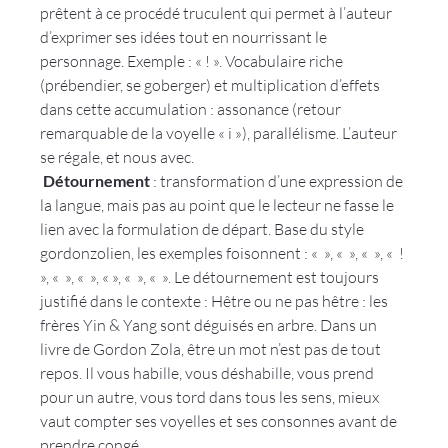
prêtent à ce procédé truculent qui permet à l’auteur 
d’exprimer ses idées tout en nourrissant le 
personnage. Exemple : «
 ! ». Vocabulaire riche 
(prébendier, se goberger) et multiplication d’effets 
dans cette accumulation : assonance (retour 
remarquable de la voyelle « i »), parallélisme. L’auteur 
se régale, et nous avec.
 Détournement
 :
 transformation d’une expression de 
la langue, mais pas au point que le lecteur ne fasse le 
lien avec la formulation de départ
. Base du style 
gordonzolien, les exemples foisonnent : « 
 », « 
 », « 
 », « 
 ! 
», « 
 », « 
 », « 
», « 
 », « 
 ». Le détournement est toujours 
justifié dans le contexte : Hêtre ou ne pas hêtre : les 
frères Yin & Yang sont déguisés en arbre. Dans un 
livre de Gordon Zola, être un mot n’est pas de tout 
repos. Il vous habille, vous déshabille, vous prend 
pour un autre, vous tord dans tous les sens, mieux 
vaut compter ses voyelles et ses consonnes avant de 
prendre congé.