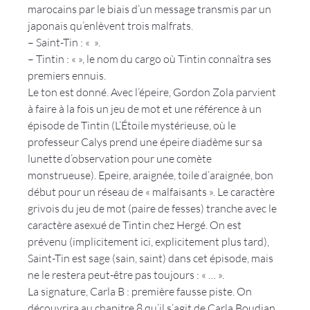
marocains par le biais d’un message transmis par un 
japonais qu’enlèvent trois malfrats.
– Saint-Tin : « 
 ».
– Tintin : « 
», le nom du cargo où Tintin connaîtra ses 
premiers ennuis.
Le ton est donné. Avec l’épeire, Gordon Zola parvient 
à faire à la fois un jeu de mot et une référence à un 
épisode de Tintin (L’Étoile mystérieuse, où le 
professeur Calys prend une épeire diadème sur sa 
lunette d’observation pour une comète 
monstrueuse). Epeire, araignée, toile d’araignée, bon 
début pour un réseau de « malfaisants ». Le caractère 
grivois du jeu de mot (paire de fesses) tranche avec le 
caractère asexué de Tintin chez Hergé. On est 
prévenu (implicitement ici, explicitement plus tard), 
Saint-Tin est sage (sain, saint) dans cet épisode, mais 
ne le restera peut-être pas toujours : « …
 ».
La signature, Carla B : première fausse piste. On 
découvrira au chapitre 8 qu’il s’agit de Carla Boudjan, 