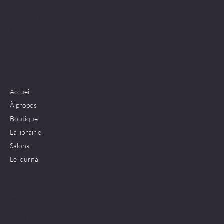
75014 Paris, France
09 67 00 35 64
leopard.masque@orange.fr
Menu
Accueil
À propos
Boutique
La librairie
Salons
Le journal
Politiques
Conditions générales de vente