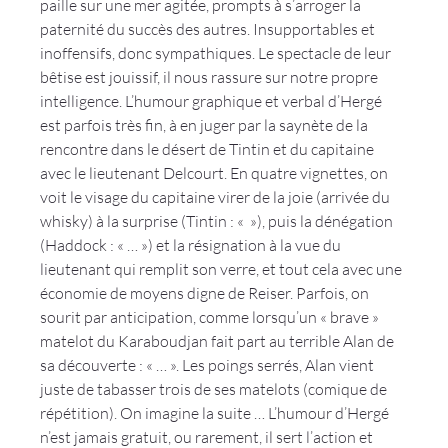
paille sur une mer agitée, prompts à s’arroger la 
paternité du succès des autres. Insupportables et 
inoffensifs, donc sympathiques. Le spectacle de leur 
bêtise est jouissif, il nous rassure sur notre propre 
intelligence. L’humour graphique et verbal d’Hergé 
est parfois très fin, à en juger par la saynète de la 
rencontre dans le désert de Tintin et du capitaine 
avec le lieutenant Delcourt. En quatre vignettes, on 
voit le visage du capitaine virer de la joie (arrivée du 
whisky) à la surprise (Tintin : « 
 »), puis la dénégation 
(Haddock : «
 … ») et la résignation à la vue du 
lieutenant qui remplit son verre, et tout cela avec une 
économie de moyens digne de Reiser. Parfois, on 
sourit par anticipation, comme lorsqu’un « brave » 
matelot du Karaboudjan fait part au terrible Alan de 
sa découverte : « 
… ». Les poings serrés, Alan vient 
juste de tabasser trois de ses matelots (comique de 
répétition). On imagine la suite … L’humour d’Hergé 
n’est jamais gratuit, ou rarement, il sert l’action et 