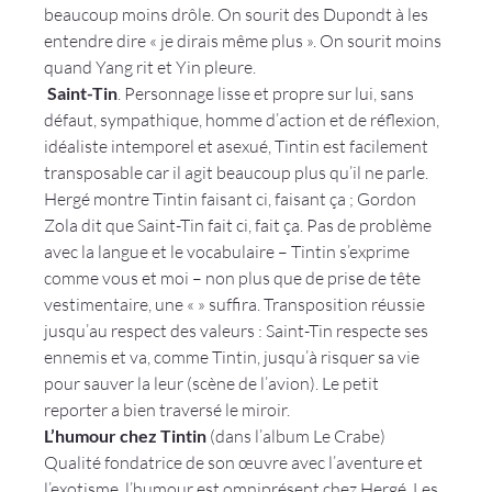
beaucoup moins drôle. On sourit des Dupondt à les 
entendre dire « je dirais même plus ». On sourit moins 
quand Yang rit et Yin pleure.
 Saint-Tin
. Personnage lisse et propre sur lui, sans 
défaut, sympathique, homme d’action et de réflexion, 
idéaliste intemporel et asexué, Tintin est facilement 
transposable car il agit beaucoup plus qu’il ne parle. 
Hergé montre Tintin faisant ci, faisant ça ; Gordon 
Zola dit que Saint-Tin fait ci, fait ça. Pas de problème 
avec la langue et le vocabulaire – Tintin s’exprime 
comme vous et moi – non plus que de prise de tête 
vestimentaire, une « 
» suffira. Transposition réussie 
jusqu’au respect des valeurs : Saint-Tin respecte ses 
ennemis et va, comme Tintin, jusqu’à risquer sa vie 
pour sauver la leur (scène de l’avion). Le petit 
reporter a bien traversé le miroir.
L’humour chez Tintin 
(dans l’album Le Crabe)
Qualité fondatrice de son œuvre avec l’aventure et 
l’exotisme, l’humour est omniprésent chez Hergé. Les 