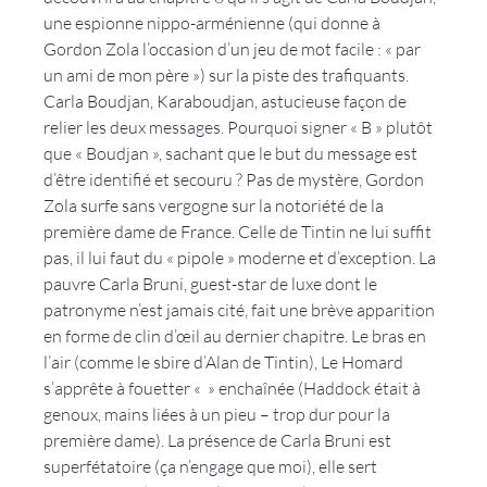
une espionne nippo-arménienne (qui donne à 
Gordon Zola l’occasion d’un jeu de mot facile : « par 
un ami de mon père ») sur la piste des trafiquants. 
Carla Boudjan, Karaboudjan, astucieuse façon de 
relier les deux messages. Pourquoi signer « B » plutôt 
que « Boudjan », sachant que le but du message est 
d’être identifié et secouru ? Pas de mystère, Gordon 
Zola surfe sans vergogne sur la notoriété de la 
première dame de France. Celle de Tintin ne lui suffit 
pas, il lui faut du « pipole » moderne et d’exception. La 
pauvre Carla Bruni, guest-star de luxe dont le 
patronyme n’est jamais cité, fait une brève apparition 
en forme de clin d’œil au dernier chapitre. Le bras en 
l’air (comme le sbire d’Alan de Tintin), Le Homard 
s’apprête à fouetter « 
 » enchaînée (Haddock était à 
genoux, mains liées à un pieu – trop dur pour la 
première dame). La présence de Carla Bruni est 
superfétatoire (ça n’engage que moi), elle sert 