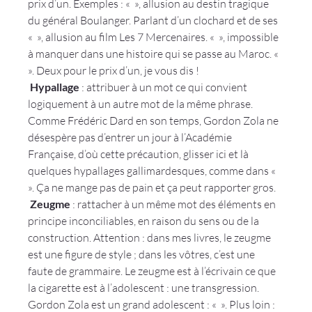
prix d’un. Exemples : « 
 », allusion au destin tragique 
du général Boulanger. Parlant d’un clochard et de ses 
« 
 », allusion au film Les 7 Mercenaires. « 
 », impossible 
à manquer dans une histoire qui se passe au Maroc. « 
». Deux pour le prix d’un, je vous dis !
 Hypallage
 : 
attribuer à un mot ce qui convient 
logiquement à un autre mot de la même phrase
. 
Comme Frédéric Dard en son temps, Gordon Zola ne 
désespère pas d’entrer un jour à l’Académie 
Française, d’où cette précaution, glisser ici et là 
quelques hypallages gallimardesques, comme dans « 
». Ça ne mange pas de pain et ça peut rapporter gros.
 Zeugme
 : 
rattacher à un même mot des éléments en 
principe inconciliables, en raison du sens ou de la 
construction
. Attention : dans mes livres, le zeugme 
est une figure de style ; dans les vôtres, c’est une 
faute de grammaire. Le zeugme est à l’écrivain ce que 
la cigarette est à l’adolescent : une transgression. 
Gordon Zola est un grand adolescent : « 
 ». Plus loin : 