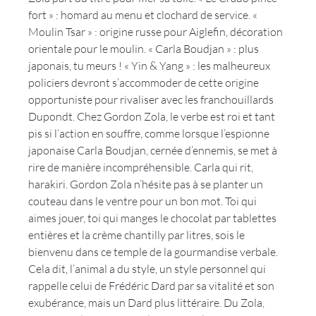
fort » : homard au menu et clochard de service. « 
Moulin Tsar » : origine russe pour Aiglefin, décoration 
orientale pour le moulin. « Carla Boudjan » : plus 
japonais, tu meurs ! « Yin & Yang » : les malheureux 
policiers devront s’accommoder de cette origine 
opportuniste pour rivaliser avec les franchouillards 
Dupondt. Chez Gordon Zola, le verbe est roi et tant 
pis si l’action en souffre, comme lorsque l’espionne 
japonaise Carla Boudjan, cernée d’ennemis, se met à 
rire de manière incompréhensible. Carla qui rit, 
harakiri. Gordon Zola n’hésite pas à se planter un 
couteau dans le ventre pour un bon mot. Toi qui 
aimes jouer, toi qui manges le chocolat par tablettes 
entières et la crème chantilly par litres, sois le 
bienvenu dans ce temple de la gourmandise verbale. 
Cela dit, l’animal a du style, un style personnel qui 
rappelle celui de Frédéric Dard par sa vitalité et son 
exubérance, mais un Dard plus littéraire. Du Zola, 