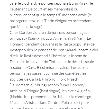
café, le clochard, le policier japonais Bunji Kiraki, le 
lieutenant Delcourt et ses méharistes) ou 
n’interviennent que le temps d’une scène drôle (le 
passager du taxi que Tintin éloigne en prétendant 
que Milou a la rage).
Chez Gordon Zola, en dehors des personnages 
principaux (Saint-Tin, Lou, Aiglefin, Yin & Yang, Le 
Homard (pendant de Alan) et le Rasta populiste (de 
Rastapopulos, le pendant de Ben Salaad ; notez le clin 
d’œil : le Rasta descend à l’hôtel sous le nom de 
Delcourt, le sauveur de Tintin dans le désert), seule 
l’espionne Carla B est mise en valeur. Les autres 
personnages passent comme des comètes : les 
acolytes de Carla B (Hiro Toli, Toro Maschi 
[Tauromachie], Shung Honory [Sean Connery], 
Archibald Tringue [bastringue], le valet d’Aiglefin 
(Haddock se prénommait Archibald), la concierge, 
Madame Aristos, dont Gordon Zola se sert pour 
inclure dans son pastiche un rappel raciste (« 