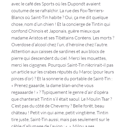
avec le café des Sports où les Dupondt avaient 
coutume de se rafraîchir. La rue des Fox-Terriers- 
Blancs où Saint-Tin habite ? Oui, ça me dit quelque 
chose, nom d’un chien ! Et la concierge de Tintin qui 
confond Chinois et Japonais, guère mieux que 
madame Aristos et ses Tibétains Coréens. Les morts ? 
Overdose d’alcool chez l’un, d’héroïne chez l’autre. 
Attention aux caisses de sardines et aux blocs de 
pierre qui descendent du ciel. Merci les mouettes, 
merci les cigognes. Pourquoi Saint-Tin n’écrirait-il pas 
un article sur les crabes réputés du Maroc (pour leurs 
pinces d’or) ? Et la sonnerie du portable de Saint-Tin : 
« Prenez gaaarde, la dame blan-anche vous 
regaaaarde ! » ? Typiquement le genre d’air d’opéra 
que chanterait Tintin s’il était saoul. Le Moulin Tsar ? 
C’est pas du côté de Cheverny ? Belle forêt, beau 
château ! Petit vin qui aime, petit vingtième. Tintin 
tire juste, Saint-Tin aussi, mais pas seulement sur le 
câble d’allumage de l’avion : « 
 ». Milou a ses 