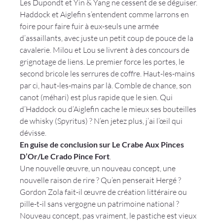
Les Dupondt et Yin & Yang ne cessent de se déguiser. 
Haddock et Aiglefin s’entendent comme larrons en 
foire pour faire fuir à eux-seuls une armée 
d’assaillants, avec juste un petit coup de pouce de la 
cavalerie. Milou et Lou se livrent à des concours de 
grignotage de liens. Le premier force les portes, le 
second bricole les serrures de coffre. Haut-les-mains 
par ci, haut-les-mains par là. Comble de chance, son 
canot (méhari) est plus rapide que le sien. Qui 
d’Haddock ou d’Aiglefin cache le mieux ses bouteilles 
de whisky (Spyritus) ? N’en jetez plus, j’ai l’œil qui 
dévisse.
En guise de conclusion sur Le Crabe Aux Pinces 
D’Or/Le Crado Pince Fort
.
Une nouvelle œuvre, un nouveau concept, une 
nouvelle raison de rire ? Qu’en penserait Hergé ? 
Gordon Zola fait-il œuvre de création littéraire ou 
pille-t-il sans vergogne un patrimoine national ? 
Nouveau concept, pas vraiment, le pastiche est vieux 