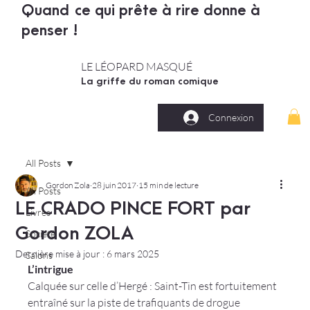
Quand ce qui prête à rire donne à
penser !
LE LÉOPARD MASQUÉ
La griffe du roman comique
Connexion
All Posts
Gordon Zola
28 juin 2017
15 min de lecture
All Posts
LE CRADO PINCE FORT par
Livres
Gordon ZOLA
Société
Dernière mise à jour :
6 mars 2025
Salons
L’intrigue
Calquée sur celle d’Hergé : Saint-Tin est fortuitement 
entraîné sur la piste de trafiquants de drogue 