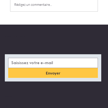
Rédigez un commentaire...
S'abonner à la newsletter
Envoyer
Emplacement
90, rue Daguerre