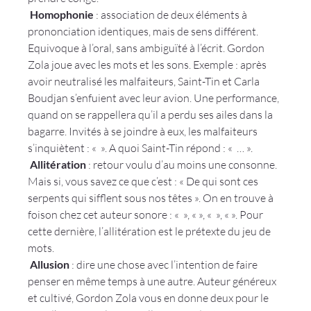
 Homophonie
 : 
association de deux éléments à 
prononciation identiques, mais de sens différent. 
Equivoque à l’oral, sans ambiguïté à l’écrit
. Gordon 
Zola joue avec les mots et les sons. Exemple : après 
avoir neutralisé les malfaiteurs, Saint-Tin et Carla 
Boudjan s’enfuient avec leur avion. Une performance, 
quand on se rappellera qu’il a perdu ses ailes dans la 
bagarre. Invités à se joindre à eux, les malfaiteurs 
s’inquiètent : « 
 ». A quoi Saint-Tin répond : « 
 … ».
 Allitération
 : 
retour voulu d’au moins une consonne
. 
Mais si, vous savez ce que c’est : « De qui sont ces 
serpents qui sifflent sous nos têtes ». On en trouve à 
foison chez cet auteur sonore : « 
 », «
 », « 
 », « 
». Pour 
cette dernière, l’allitération est le prétexte du jeu de 
mots.
 Allusion
 : 
dire une chose avec l’intention de faire 
penser en même temps à une autre
. Auteur généreux 
et cultivé, Gordon Zola vous en donne deux pour le 