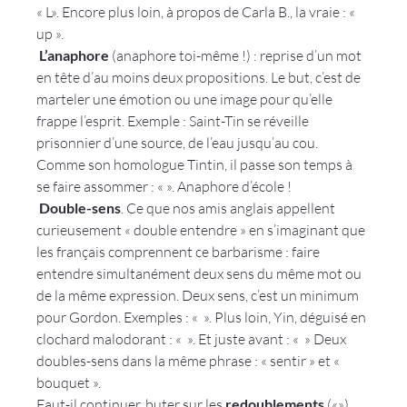
« L
». Encore plus loin, à propos de Carla B., la vraie : « 
up ».
 L’anaphore
 (anaphore toi-même !) : 
reprise d’un mot 
en tête d’au moins deux propositions. Le but, c’est de 
marteler une émotion ou une image pour qu’elle 
frappe l’esprit
. Exemple : Saint-Tin se réveille 
prisonnier d’une source, de l’eau jusqu’au cou. 
Comme son homologue Tintin, il passe son temps à 
se faire assommer : «
 ». Anaphore d’école !
 Double-sens
. Ce que nos amis anglais appellent 
curieusement « double entendre » en s’imaginant que 
les français comprennent ce barbarisme :
 faire 
entendre simultanément deux sens du même mot ou 
de la même expression
. Deux sens, c’est un minimum 
pour Gordon. Exemples : « 
 ». Plus loin, Yin, déguisé en 
clochard malodorant : « 
 ». Et juste avant : « 
 » Deux 
doubles-sens dans la même phrase : « sentir » et « 
bouquet ».
Faut-il continuer, buter sur les 
redoublements
 («
»), 