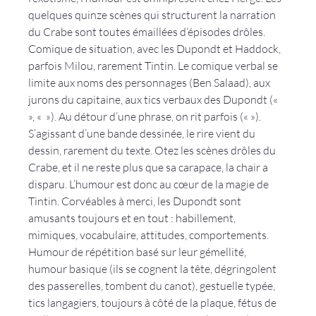
quelques quinze scènes qui structurent la narration 
du Crabe sont toutes émaillées d’épisodes drôles. 
Comique de situation, avec les Dupondt et Haddock, 
parfois Milou, rarement Tintin. Le comique verbal se 
limite aux noms des personnages (Ben Salaad), aux 
jurons du capitaine, aux tics verbaux des Dupondt (« 
», « 
 »). Au détour d’une phrase, on rit parfois (« 
»). 
S’agissant d’une bande dessinée, le rire vient du 
dessin, rarement du texte. Otez les scènes drôles du 
Crabe, et il ne reste plus que sa carapace, la chair a 
disparu. L’humour est donc au cœur de la magie de 
Tintin. Corvéables à merci, les Dupondt sont 
amusants toujours et en tout : habillement, 
mimiques, vocabulaire, attitudes, comportements. 
Humour de répétition basé sur leur gémellité, 
humour basique (ils se cognent la tête, dégringolent 
des passerelles, tombent du canot), gestuelle typée, 
tics langagiers, toujours à côté de la plaque, fétus de 