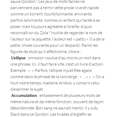
sauce Gordon ! Les jeux de mots faciles ne 
parviennent pas à ternir cette prose vive et rapide 
comme un torrent, tourbillonnante, enivrante, 
parfois lancinante, comme un enfant qui tarde à se 
poser, mais toujours agréable à l’oreille. A quoi 
reconnaît-on du Zola ? Inutile de regarder le nom de 
l’auteur sur la jaquette, l’auteur est « pattu » (il a de la 
patte, chose courante pour un léopard). Parmi les 
figures de style qu’il affectionne, citons :
 L’ellipse
 : o
mission voulue d’au moins un mot dans 
une phrase.
 Ici, il faut faire vite, c’est un livre d’action. 
Exemple : « 
 ». Parfois, l’ellipse injustifiée agace, 
comme dans le phrasé de la concierge : «
 … », « 
 ». On a 
tout notre temps, madame Aristos, y compris celui 
d’exprimer le sujet.
 Accumulation
 : 
entassement de plusieurs mots de 
même nature et de même fonction, souvent de façon 
désordonnée
. Bon sang ne saurait mentir, il y a du 
Dard dans ce Gordon. Les tirades d’Aiglefin se 