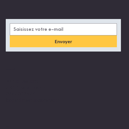
Envoyer
Emplacement
90, rue Daguerre
75014 Paris, France
09 67 00 35 64
leopard.masque@orange.fr
Menu