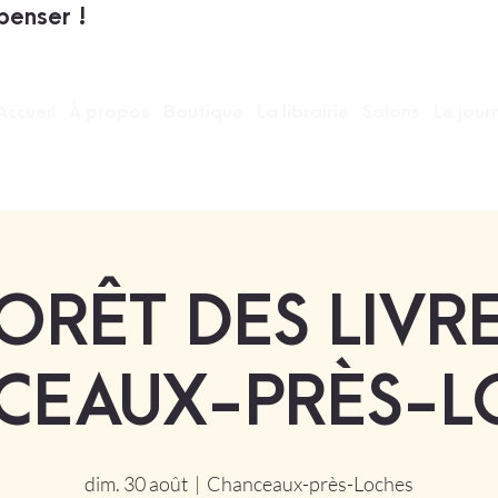
penser !
Accueil
À propos
Boutique
La librairie
Salons
Le jour
ORÊT DES LIVR
CEAUX-PRÈS-L
dim. 30 août
  |  
Chanceaux-près-Loches