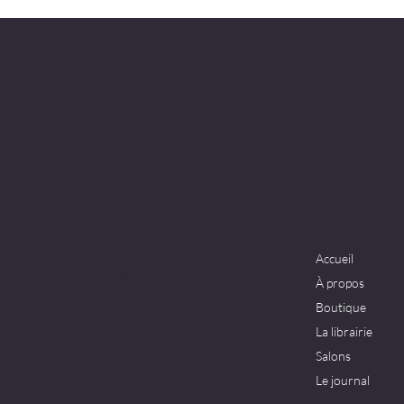
S'abonner à la newsletter
Emplacement
Menu
90, rue Daguerre
Accueil
75014 Paris, France
À propos
09 67 00 35 64
Boutique
leopard.masque@orange.fr
La librairie
Salons
Le journal