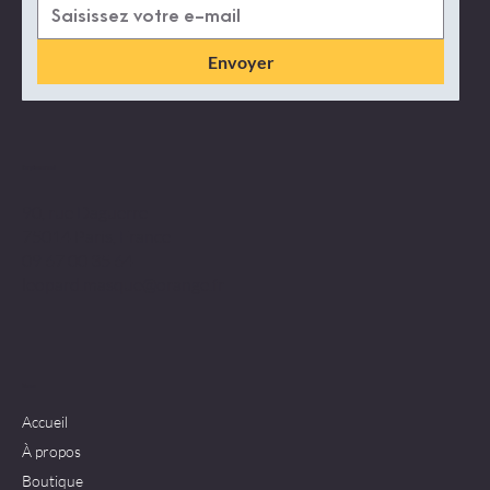
Envoyer
Emplacement
90, rue Daguerre
75014 Paris, France
09 67 00 35 64
leopard.masque@orange.fr
Menu
Accueil
À propos
Boutique