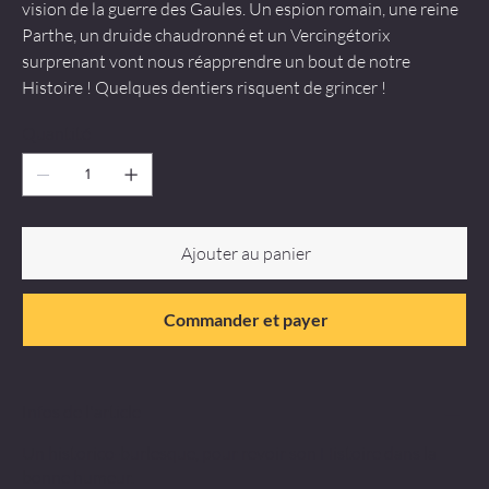
vision de la guerre des Gaules. Un espion romain, une reine
Parthe, un druide chaudronné et un Vercingétorix
surprenant vont nous réapprendre un bout de notre
Histoire ! Quelques dentiers risquent de grincer !
Quantité
Ajouter au panier
Commander et payer
Infos de l'article
Un historico-burlesque, pour revoir son Histoire dans la
bonne humeur.