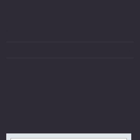
Un fond historique très documenté, des personnages hauts
en couleurs et des situations rocambolesques.
Roman - Paru en 2005
13,5 x 21 cm - Broché - 180 pages
ISBN : 978 2 35049 013 0
Termes et conditions
Livraison
S'abonner à la newsletter