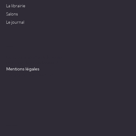
La librairie
Salons
Le journal
Politiques
Conditions générales de vente
Politique de confidentialité
Mentions légales
Déclaration d'accessibilité
Réseaux Sociaux