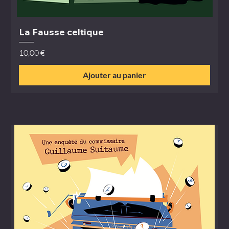
La Fausse celtique
Prix
10,00 €
Ajouter au panier