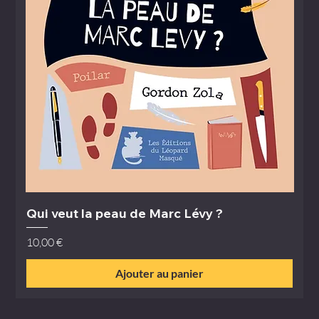
Qui veut la peau de Marc Lévy ?
Prix
10,00 €
Ajouter au panier