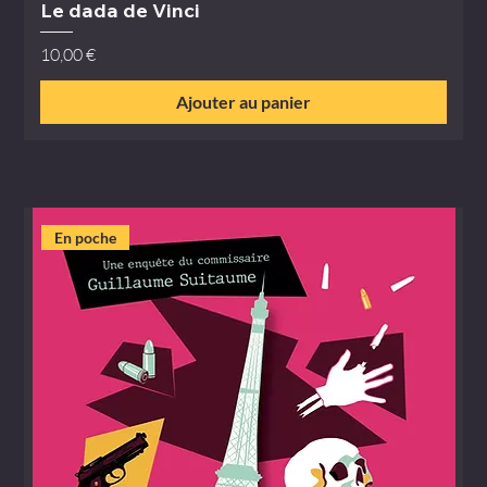
Le dada de Vinci
Prix
10,00 €
Ajouter au panier
En poche