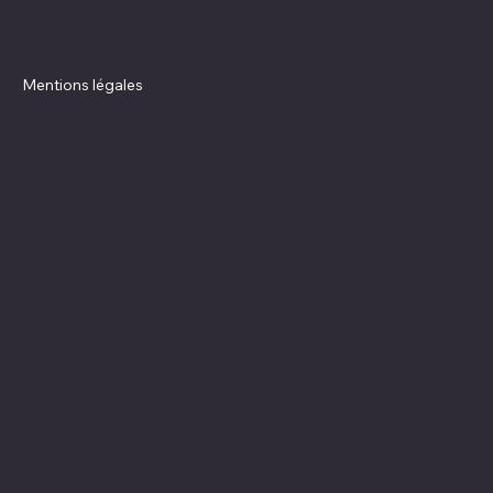
Politiques
Conditions générales de vente
Politique de confidentialité
Mentions légales
Déclaration d'accessibilité
Réseaux Sociaux
Facebook
Instagram