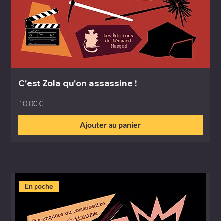
C'est Zola qu'on assassine !
Prix
10,00 €
Ajouter au panier
En poche