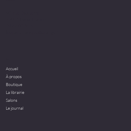
Emplacement
90, rue Daguerre
75014 Paris, France
09 67 00 35 64
leopard.masque@orange.fr
Menu
Accueil
À propos
Boutique
La librairie
Salons
Le journal