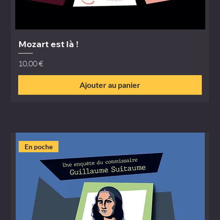
Mozart est là !
Prix
10,00 €
Ajouter au panier
En poche