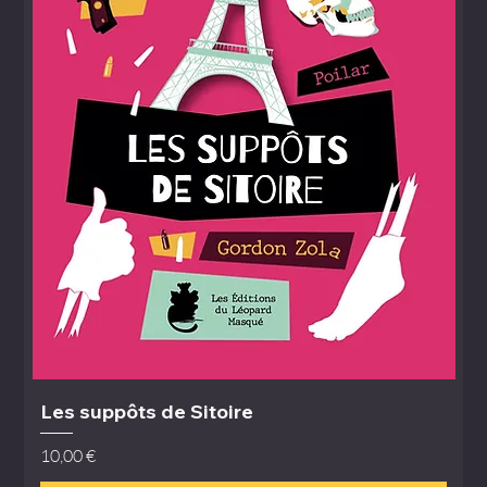
Les suppôts de Sitoire
Prix
10,00 €