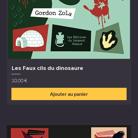
Les Faux cils du dinosaure
Prix
10,00 €
Ajouter au panier